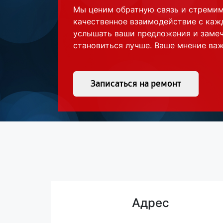
Мы ценим обратную связь и стреми
качественное взаимодействие с каж
услышать ваши предложения и замеч
становиться лучше. Ваше мнение важ
Записаться на ремонт
Адрес