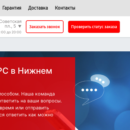
Гарантия
Доставка
Контакты
Советская
пл., 5
▼
Проверить статус заказа
Заказать звонок
:00 до 20:00
PC в Нижнем
пособом. Наша команда
ответить на ваши вопросы.
 время или отправить
ся ответить как можно