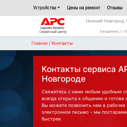
Устройства
Цены на ремонт
Отзывы
Нижний Новгород, 
Ежедневно, с 10
Сервисный центр
/
Контакты
Главная
Контакты сервиса A
Новгороде
Свяжитесь с нами любым удобным с
всегда открыта к общению и готова 
Вы можете позвонить нам в рабочее
электронное письмо – мы постараем
быстрее.