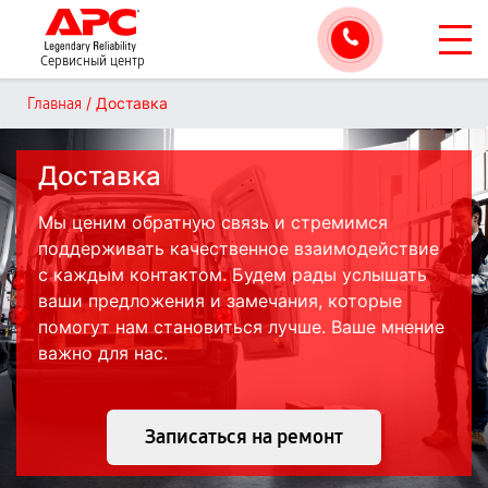
Сервисный центр
/
Доставка
Главная
Доставка
Мы ценим обратную связь и стремимся
поддерживать качественное взаимодействие
с каждым контактом. Будем рады услышать
ваши предложения и замечания, которые
помогут нам становиться лучше. Ваше мнение
важно для нас.
Записаться на ремонт